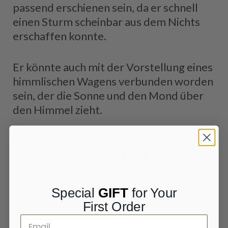
passend erschienen sein, da er schnell
einen Sturm scheinbar aus dem Nichts
erschaffen konnte.
Er könnte auch mit der Vorstellung eines
himmlischen Wagens verbunden worden
sein, der die Sonne und den Mond über
den Himmel zieht.
Auch hier galt Taranis, ähnlich wie Thor,
als der stärkste der keltischen Götter
und als Beschützer des Pantheons.
Special
GIFT
for Your
Epona
First Order