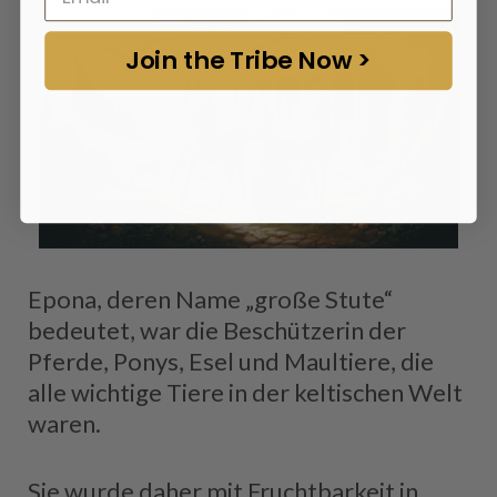
Join the Tribe Now >
Epona, deren Name „große Stute“
bedeutet, war die Beschützerin der
Pferde, Ponys, Esel und Maultiere, die
alle wichtige Tiere in der keltischen Welt
waren.
Sie wurde daher mit Fruchtbarkeit in