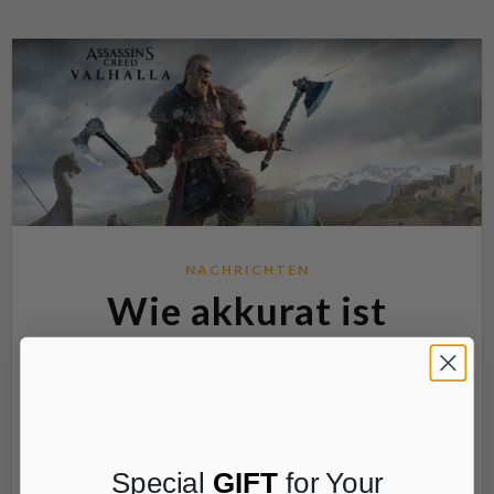
NACHRICHTEN
Wie akkurat ist
Assassin’s Creed
Valhalla?
By
Jessica S. |
Special
GIFT
for Your