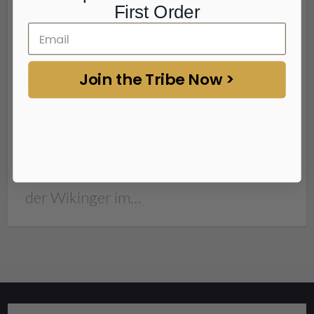
First Order
Es steht außer Frage, dass wir uns auf
das neue Spiel Assassin’s Creed: Valhalla
von Ubisoft freuen, das zwei Dinge
Join the Tribe Now >
vereint, die wir am meisten lieben: in
Fantasy-Welten anderen in den Hintern
treten und alles, was mit Wikingern zu
tun hat! Aber die unvermeidliche Frage
ist: Wie historisch korrekt ist die Welt
der Wikinger im…