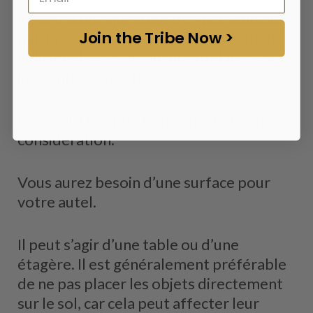
Il s’agit d’une question très personnelle
Join the Tribe Now >
qui dépend de vos croyances spirituelles
individuelles, donc aucun autel ne sera
identique à un autre.
Mais voici les questions à prendre en
considération.
Vous aurez besoin d’une surface pour
votre autel.
Il peut s’agir d’une table ou d’une
étagère. Il est généralement préférable
de ne pas placer les objets directement
sur le sol, car cela peut affecter leur