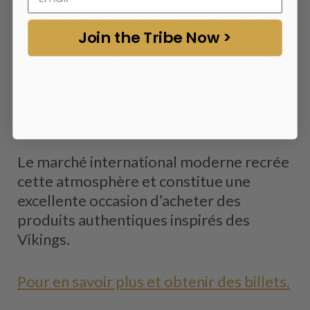
Le marché était connu dans le monde
Join the Tribe Now >
entier, et comme il attirait des artisans
très compétents, l’endroit bourdonnait
de vie.
C’est ainsi que naquit Ribe.
Le marché international moderne recrée
cette atmosphère et constitue une
excellente occasion d’acheter des
produits authentiques inspirés des
Vikings.
Pour en savoir plus et obtenir des billets.