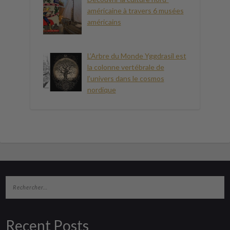
américaine à travers 6 musées
américains
L’Arbre du Monde Yggdrasil est
la colonne vertébrale de
l’univers dans le cosmos
nordique
Recent Posts