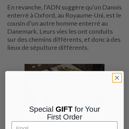
En revanche, l’ADN suggère qu’un Danois
enterré à Oxford, au Royaume-Uni, est le
cousin d’un autre homme enterré au
Danemark. Leurs vies les ont conduits
sur des chemins différents, et donc à des
lieux de sépulture différents.
Special
GIFT
for Your
Deux cousins vikings exposés côte à côte
First Order
Cela reflète le monde que nous voyons