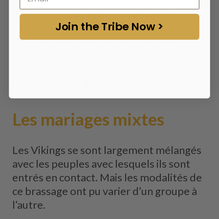
dans la série Vikings de la chaîne History
Join the Tribe Now >
Channel, où Ragnar Lothbrok est rejoint
par son frère Rollo et ses fils lors de
raids, mais alors que Ragnar finira sa vie
en Northumbrie, en Angleterre, Rollo
finira ses jours quelque part en France.
Les mariages mixtes
Les Vikings se sont largement mélangés
avec les peuples avec lesquels ils sont
entrés en contact. Mais les modalités de
ce brassage ont pu varier d’un groupe à
l’autre.