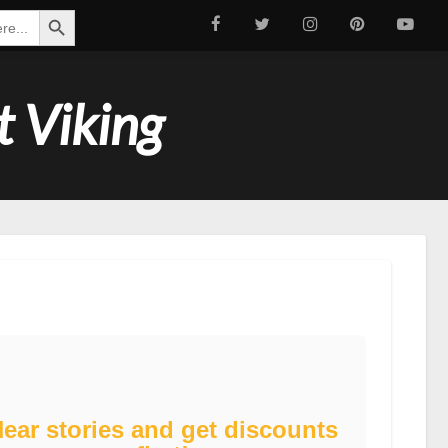
Search Button
t Viking
ear stories and get discounts