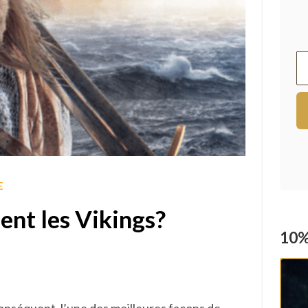
E
ent les Vikings?
10%