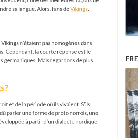
conséquent, l’une des meilleures façons de
re sa langue. Alors, fans de
Vikings
,
s Vikings n’étaient pas homogènes dans
lus. Cependant, la courte réponse est le
FRE
ngues germaniques. Mais regardons de plus
gs?
t et de la période où ils vivaient. S’ils
t dû parler une forme de proto norrois, une
veloppée à partir d’un dialecte nordique