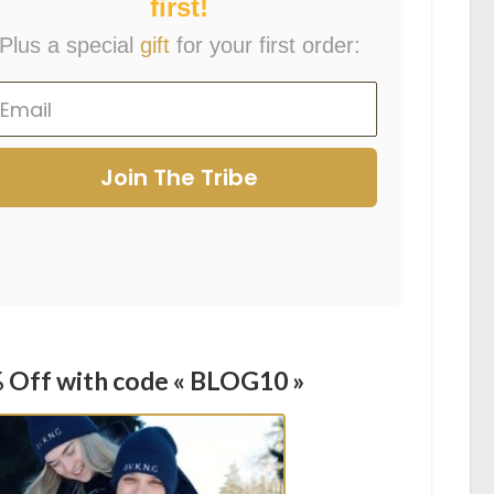
first!
Plus a special
gift
for your first order:
Join The Tribe
 Off with code « BLOG10 »