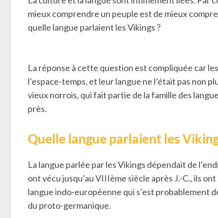
La culture et la langue sont intimement liées. Par 
mieux comprendre un peuple est de mieux comprend
quelle langue parlaient les Vikings ?
La réponse à cette question est compliquée car le
l’espace-temps, et leur langue ne l’était pas non p
vieux norrois, qui fait partie de la famille des la
près.
Quelle langue parlaient les Vikin
La langue parlée par les Vikings dépendait de l’endroi
ont vécu jusqu’au VIIIème siècle après J.-C., ils on
langue indo-européenne qui s’est probablement dé
du proto-germanique.