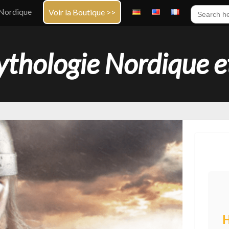
Search
Nordique
Voir la Boutique >>
for:
thologie Nordique e
H