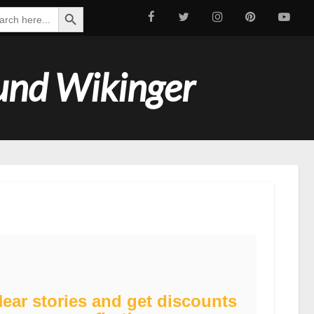
Search Button
rch
und Wikinger
ear stories and get discounts