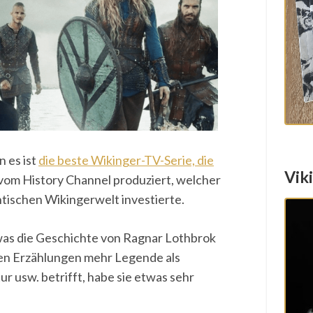
n es ist
die beste Wikinger-TV-Serie, die
Vik
vom History Channel produziert, welcher
ntischen Wikingerwelt investierte.
was die Geschichte von Ragnar Lothbrok
nen Erzählungen mehr Legende als
ur usw. betrifft, habe sie etwas sehr