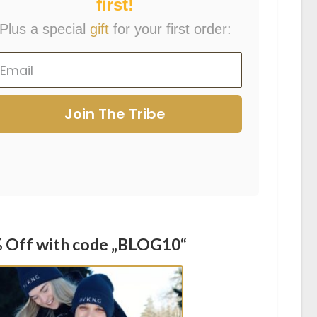
first!
Plus a special
gift
for your first order:
Join The Tribe
 Off with code „BLOG10“