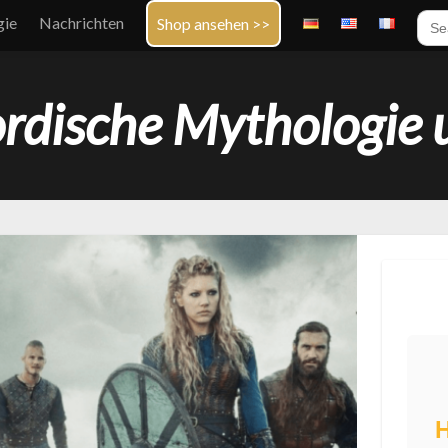
Sea
gie
Nachrichten
Shop ansehen >>
for:
ordische Mythologie 
H