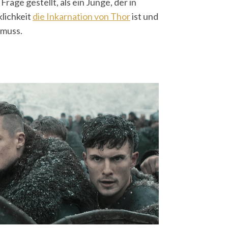
rage gestellt, als ein Junge, der in
klichkeit
die Inkarnation von Thor
ist und
 muss.