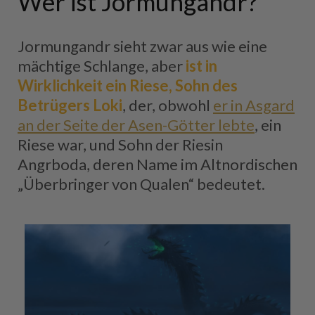
Wer ist Jormungandr?
Jormungandr sieht zwar aus wie eine
mächtige Schlange, aber
ist in
Wirklichkeit ein Riese, Sohn des
Betrügers Loki
, der, obwohl
er in Asgard
an der Seite der Asen-Götter lebte
, ein
Riese war, und Sohn der Riesin
Angrboda, deren Name im Altnordischen
„Überbringer von Qualen“ bedeutet.