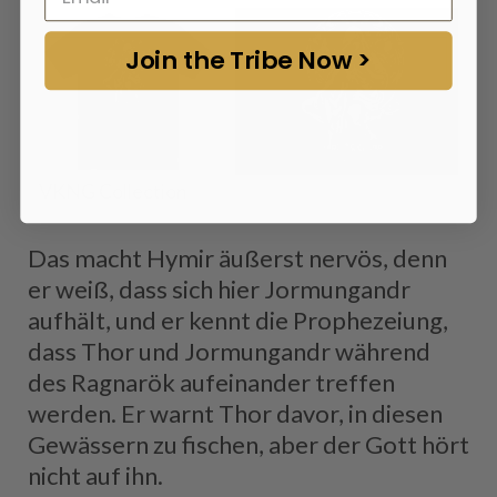
Join the Tribe Now >
VKNG Collection
Das macht Hymir äußerst nervös, denn
er weiß, dass sich hier Jormungandr
aufhält, und er kennt die Prophezeiung,
dass Thor und Jormungandr während
des Ragnarök aufeinander treffen
werden. Er warnt Thor davor, in diesen
Gewässern zu fischen, aber der Gott hört
nicht auf ihn.