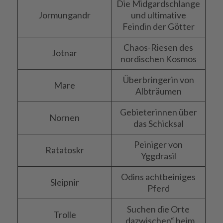
Die Midgardschlange
Jormungandr
und ultimative
Feindin der Götter
Chaos-Riesen des
Jotnar
nordischen Kosmos
Überbringerin von
Mare
Albträumen
Gebieterinnen über
Nornen
das Schicksal
Peiniger von
Ratatoskr
Yggdrasil
Odins achtbeiniges
Sleipnir
Pferd
Suchen die Orte
Trolle
„dazwischen“ heim