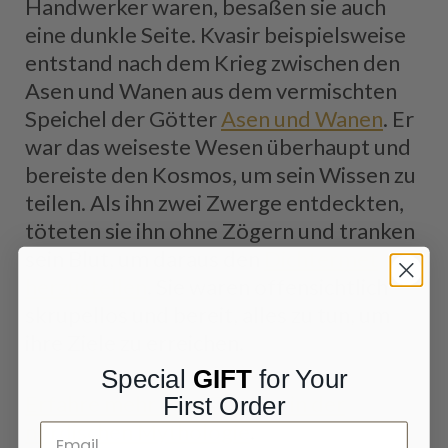
Handwerker waren, besaßen sie auch
eine dunkle Seite. Kvasir beispielsweise
entstand nach dem Krieg zwischen den
Asen und Wanen aus dem vermischten
Speichel der Götter
Asen und Wanen
. Er
war das weiseste Wesen überhaupt und
bereiste den Kosmos, um sein Wissen zu
teilen. Als ihn zwei Zwerge entdeckten,
töteten sie ihn ohne Zögern und tranken
sein Blut, um daraus den
Dichtermet
herzustellen
. Sie waren offensichtlich
skrupellos und bereit, alles zu tun, um
ihre Ziele zu erreichen.
Special
GIFT
for Your
Erfahre mehr über Zwerge in der
First Order
nordischen Mythologie
.