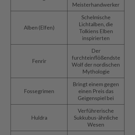
Meisterhandwerker
Schelmische
Lichtalben, die
Alben (Elfen)
Tolkiens Elben
inspirierten
Der
furchteinflößendste
Fenrir
Wolf der nordischen
Mythologie
Bringt einem gegen
Fossegrimen
einen Preis das
Geigenspiel bei
Verführerische
Huldra
Sukkubus-ähnliche
Wesen