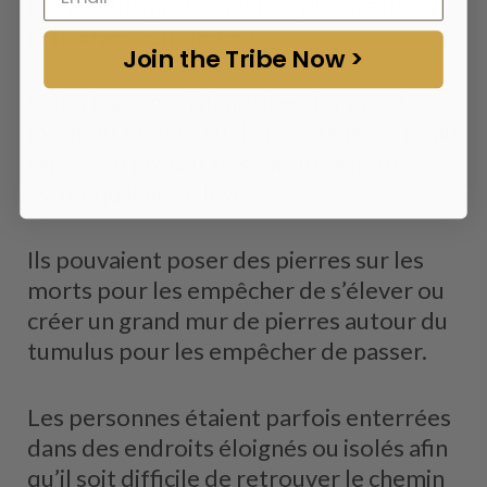
porte, afin que le mort ait plus de mal à
retrouver son chemin.
Join the Tribe Now >
Selon les sagas islandaises, lorsque le
moment était venu de mettre le corps au
repos, on prenait des mesures pour
éviter qu’il ne se lève.
Ils pouvaient poser des pierres sur les
morts pour les empêcher de s’élever ou
créer un grand mur de pierres autour du
tumulus pour les empêcher de passer.
Les personnes étaient parfois enterrées
dans des endroits éloignés ou isolés afin
qu’il soit difficile de retrouver le chemin