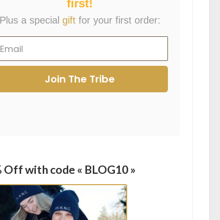
first!
Plus a special
gift
for your first order:
Join The Tribe
 Off with code « BLOG10 »