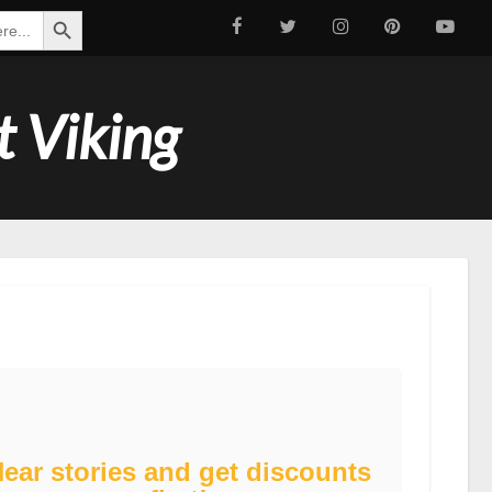
Search Button
t Viking
ear stories and get discounts