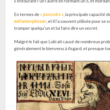
s’entourant l’un l’autre en formant un S, et mordant
En termes de
« pouvoirs »
, la principale capacité 
métamorphoser
, et il l’a souvent utilisée pour se 
tromper quelqu’un et lui faire dire un secret.
Malgré le fait que Loki ait causé de nombreux probl
généralement le bienvenu à Asgard, et presque to