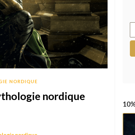
IE NORDIQUE
mythologie nordique
10%