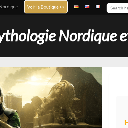
Search
Nordique
Voir la Boutique >>
for:
thologie Nordique e
H