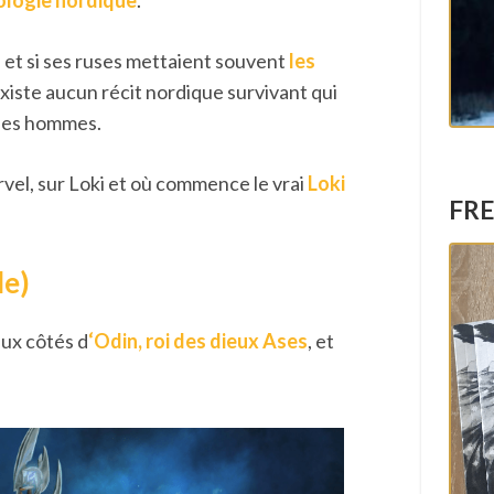
ologie nordique
.
s, et si ses ruses mettaient souvent
les
n’existe aucun récit nordique survivant qui
 des hommes.
vel, sur Loki et où commence le vrai
Loki
FRE
le)
aux côtés d
‘Odin, roi des dieux Ases
, et