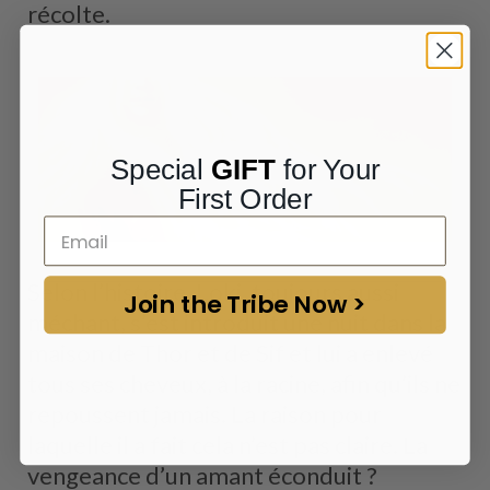
récolte.
Special
GIFT
for Your
First Order
Selon l’histoire, Loki, toujours aussi
Join the Tribe Now >
méchant, s’est introduit une nuit dans la
maison de Thor et de Sif et lui a enlevé
tous ses cheveux, à la racine, afin qu’ils ne
repoussent jamais. La raison pour
laquelle il a fait cela n’est pas claire. La
vengeance d’un amant éconduit ?