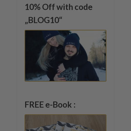
10% Off with code
„BLOG10“
FREE e-Book :