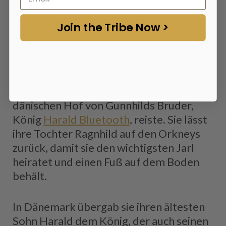
Als die Nachricht von der Niederlage
Join the Tribe Now >
Gunnhild erreichte, nahm sie schnell ihre
Kinder wieder in Empfang und kehrte
nach Orkney zurück. Dies war jedoch nur
ein Zwischenstopp, um Geld in Form von
Tribut zu sammeln, bevor sie an den
dänischen Hof von Gunnhilds Bruder,
König
Harald Bluetooth
, reiste. Sie lässt
ihre Tochter Ragnhild auf den Orkneys
zurück, damit sie den wichtigsten Jarl
heiratet und einen Fuß auf dem Boden
behält.
In Dänemark übergab sie ihren ältesten
Sohn Harald dem König, der auch seinen