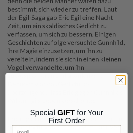
denn die beiden Männer waren dazu
bestimmt, sich wieder zu treffen. Laut
der Egil-Saga gab Eric Egil eine Nacht
Zeit, um ein skaldisches Gedicht zu
verfassen, um sich zu bessern. Einigen
Geschichten zufolge versuchte Gunnhild,
ihre Magie einzusetzen, um ihn zu
vereiteln, indem sie sich in einen kleinen
Vogel verwandelte, um ihn
auszuspionieren und abzulenken.
Dennoch war das Gedicht so
überzeugend, dass Eric gegen Gunnhilds
Willen Egils Leben verschonte.
Special
GIFT
for Your
Eric regierte in York bis zu seinem Tod in
First Order
der Schlacht von Stainmore im Jahr 954.