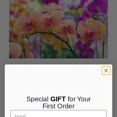
Die duftenden
Orchideen
waren als
Friddjargras
oder altnordisch „
Frigg
’s
Gras“ bekannt, was auf eine Assoziation
mit der Königin der Götter schließen
Special
GIFT
for Your
lässt.
First Order
Orchideen wurden wahrscheinlich mit