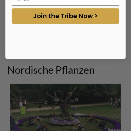
Fruchtbarkeit in Verbindung gebracht, da
sie Bestäuber wie Bienen,
Join the Tribe Now >
Schmetterlinge, Motten und Kolibris
anlocken. Ihr starker Duft wurde
wahrscheinlich als Repräsentant des
weiblichen Aspekts angesehen.
Nordische Pflanzen