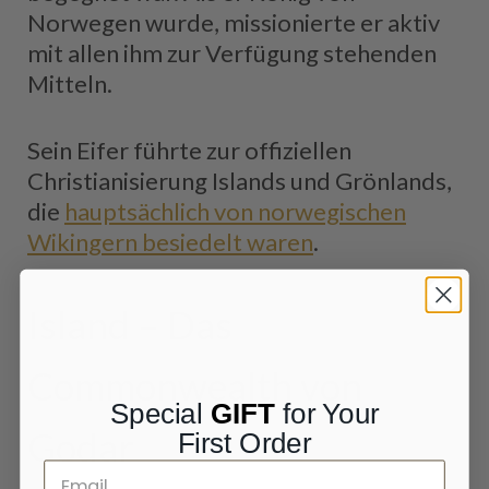
Norwegen wurde, missionierte er aktiv
mit allen ihm zur Verfügung stehenden
Mitteln.
Sein Eifer führte zur offiziellen
Christianisierung Islands und Grönlands,
die
hauptsächlich von norwegischen
Wikingern besiedelt waren
.
Island – Das
Commonwealth von
Special
GIFT
for Your
Godar
First Order