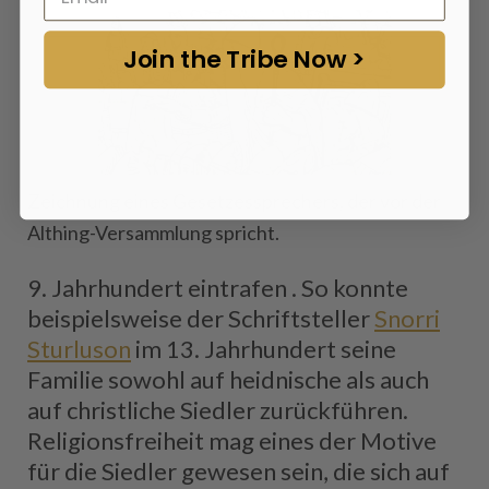
Join the Tribe Now >
Zeichnung eines Gesetzessprechers, der vor der
Althing-Versammlung spricht.
9. Jahrhundert eintrafen . So konnte
beispielsweise der Schriftsteller
Snorri
Sturluson
im 13. Jahrhundert seine
Familie sowohl auf heidnische als auch
auf christliche Siedler zurückführen.
Religionsfreiheit mag eines der Motive
für die Siedler gewesen sein, die sich auf