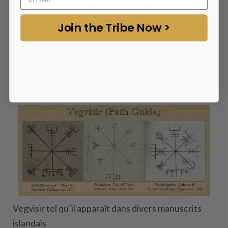
favorables.
Join the Tribe Now >
Vegvisir : Signification de
la boussole nordique
Vegvisir tel qu’il apparaît dans divers manuscrits
islandais