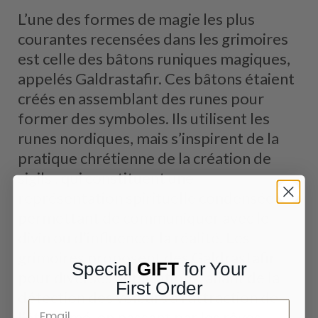
L’une des formes de magie les plus
courantes recensées dans les grimoires
est celle des bâtons runiques magiques,
appelés
Galdrastafir. Ces bâtons étaient
créés en assemblant des runes pour
former des symboles. Ils utilisent les
runes nordiques, mais s’inspirent de la
pratique chrétienne de la création de
sigils , qui constituent une
représentation spirituelle condensée
permettant de communiquer avec le
divin ou d’influencer la réalité. Les
grimoires proposent des Galdrastafir
Special
GIFT
for Your
pour diverses applications, allant de la
First Order
détection des voleurs à l’attraction de
l’être aimé, en passant par les rêves