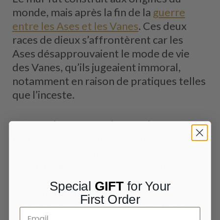
monde, mais après la fin de la
guerre
entre les Ases et les Vanes
. Ces deux
races de dieux s’affrontèrent car les
Ases désapprouvaient le mode de vie
des Vanes, qu’ils jugeaient immoral,
notamment en raison de pratiques telles
que l’inceste.
Néanmoins, ces cousins parvinrent à
mettre fin à leur guerre, et les Vanes, en
tant qu’otages, furent envoyés vivre à
Asgard parmi les Ases. Parmi eux se
trouvaient
Njörd, le dieu de la navigation
,
Special
GIFT
for Your
et ses deux enfants,
Freyr
et
Freya
.
First Order
Freya, déesse de l’amour, était d’une