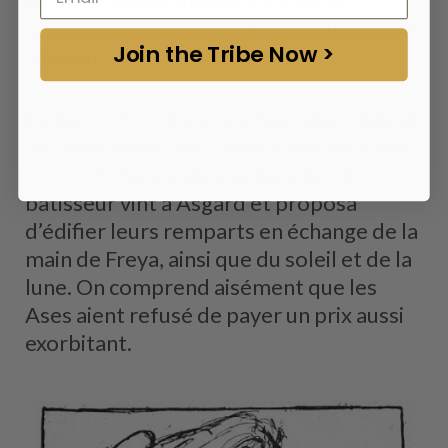
beauté exceptionnelle, et dans de
nombreux récits, des géants sollicitaient
Join the Tribe Now >
sa main.
La guerre terminée, les Ases cherchaient
à fortifier leur cité contre la menace des
géants
. Informé de leur besoin, un
bâtisseur vint à Asgard et proposa
d’édifier leurs remparts en échange de la
main de Freya, ainsi que du soleil et de la
lune. On comprend aisément que les
Ases aient refusé de payer un prix aussi
exorbitant.