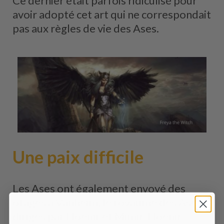
Ce dernier était parfois ridiculisé pour
avoir adopté cet art qui ne correspondait
pas aux règles de vie des Ases.
Une paix difficile
Les Ases ont également envoyé des
otages à Vanheim, le royaume des Ases,
dirigés par Hoenir et Mimir. Hoenir