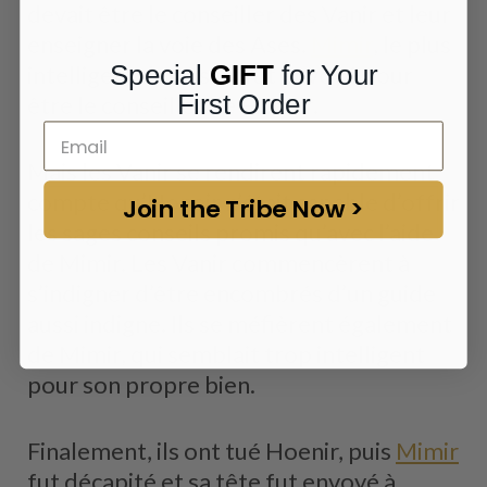
devait être le conseiller des Vanir et leur
enseigner la voie des Ases.
Mimir
, le plus
Special
GIFT
for Your
intelligent des Ases, fut envoyé pour
First Order
être le conseiller de Hoenir.
Mais les Vanir se rendirent rapidement
compte qu’Honeir n’était capable d’offrir
Join the Tribe Now >
les sages conseils promis qu’avec l’aide
de Mimir. Les Vanir commencèrent à
s’indigner d’être encombrés d’un guide
aussi indigne. Ils se méfièrent également
de Mimir, qui semblait trop intelligent
pour son propre bien.
Finalement, ils ont tué Hoenir, puis
Mimir
fut décapité et sa tête fut envoyé à