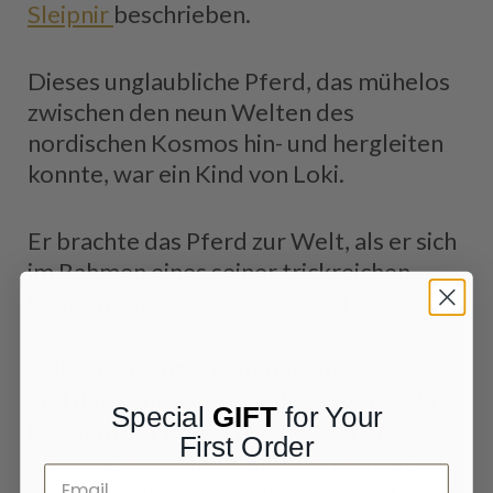
Sleipnir
beschrieben.
Dieses unglaubliche Pferd, das mühelos
zwischen den neun Welten des
nordischen Kosmos hin- und hergleiten
konnte, war ein Kind von Loki.
Er brachte das Pferd zur Welt, als er sich
im Rahmen eines seiner trickreichen
Pläne in eine Stute verwandelte.
Odin erscheint erneut mit einem Auge
und der Sonne, die im Bild hervorsticht.
Special
GIFT
for Your
In einem der Bilder trägt er seinen Speer,
First Order
während er in einem anderen erneut mit
einem Schwert erscheint, während er die