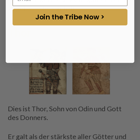
Zügel von Sleipnir hält.
Join the Tribe Now >
Thor
Dies ist Thor, Sohn von Odin und Gott
des Donners.
Er galt als der stärkste aller Götter und