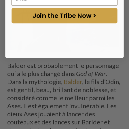
Join the Tribe Now >
Balder est probablement le personnage
qui a le plus changé dans
God of War
.
Dans la mythologie,
Balder
, le fils d’Odin,
est gentil, beau, brillant de noblesse, et
considéré comme le meilleur parmi les
Ases. Il est également invulnérable. Les
dieux Ases jouaient à lancer des
couteaux et des lances sur Barlder et